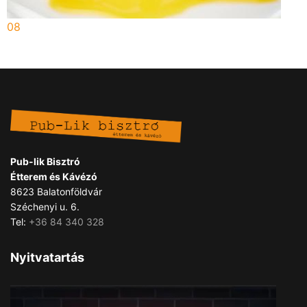
08
Pub-lik Bisztró
Étterem és Kávézó
8623 Balatonföldvár
Széchenyi u. 6.
Tel:
+36 84 340 328
Nyitvatartás