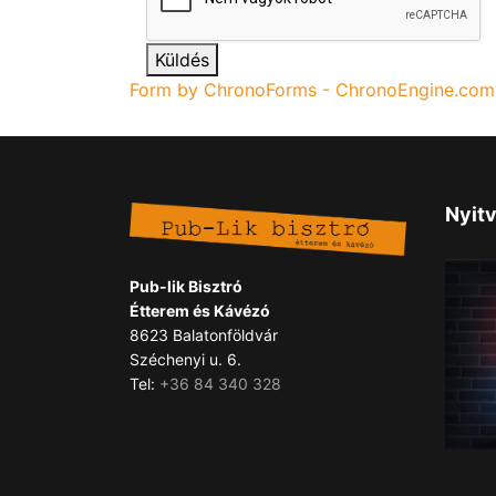
Küldés
Form by ChronoForms - ChronoEngine.com
Nyitv
Pub-lik Bisztró
Étterem és Kávézó
8623 Balatonföldvár
Széchenyi u. 6.
Tel:
+36 84 340 328