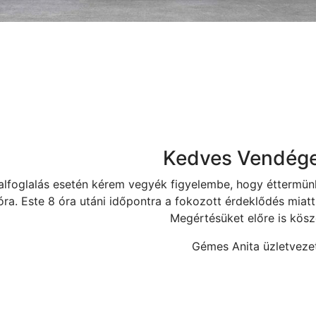
Kedves Vendége
alfoglalás esetén kérem vegyék figyelembe, hogy éttermünk
óra. Este 8 óra utáni időpontra a fokozott érdeklődés miatt
Megértésüket előre is kösz
Gémes Anita üzletveze