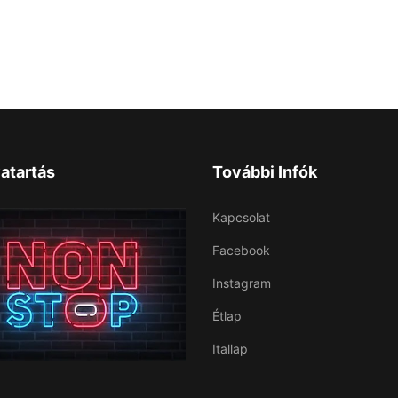
atartás
További Infók
Kapcsolat
Facebook
Instagram
Étlap
Itallap