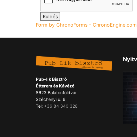
Küldés
Form by ChronoForms - ChronoEngine.com
Nyitv
Pub-lik Bisztró
Étterem és Kávézó
8623 Balatonföldvár
Széchenyi u. 6.
Tel:
+36 84 340 328