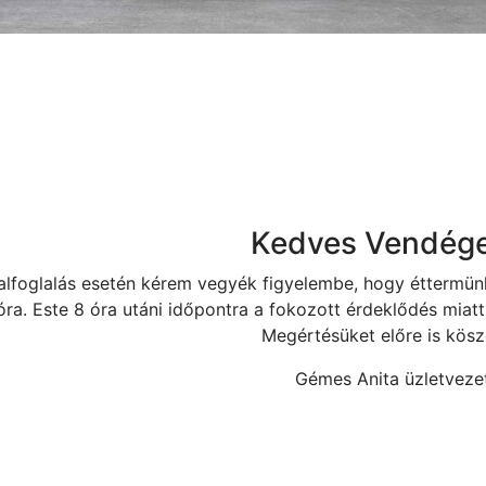
Kedves Vendége
alfoglalás esetén kérem vegyék figyelembe, hogy éttermünk
óra. Este 8 óra utáni időpontra a fokozott érdeklődés miatt
Megértésüket előre is kösz
Gémes Anita üzletveze