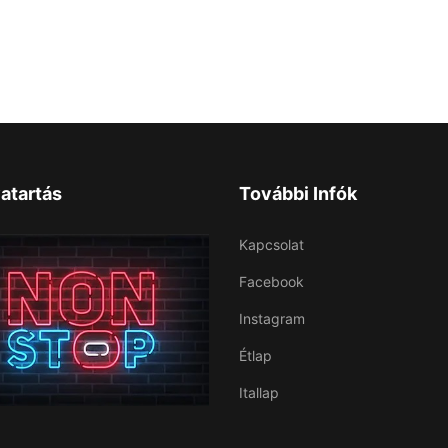
atartás
További Infók
Kapcsolat
Facebook
Instagram
Étlap
Itallap